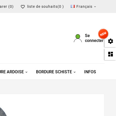
arer
(0)
liste de souhaits
(0 )
Français


Se

connecter

RE ARDOISE
BORDURE SCHISTE
INFOS