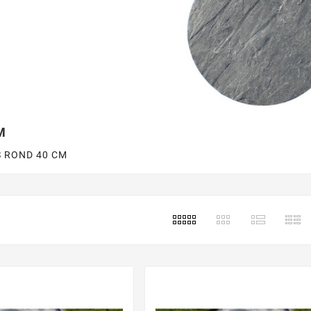
M
S ROND 40 CM