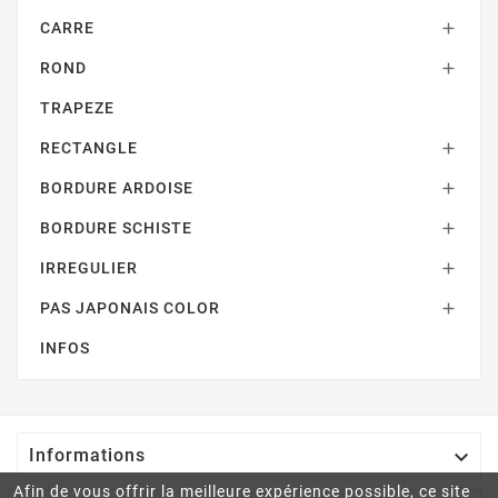
CARRE

ROND

TRAPEZE
RECTANGLE

BORDURE ARDOISE

BORDURE SCHISTE

IRREGULIER

PAS JAPONAIS COLOR

INFOS

Informations
Afin de vous offrir la meilleure expérience possible, ce site