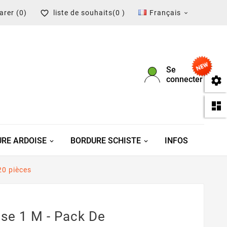
arer
(0)
liste de souhaits
(0 )
Français


Se

connecter

RE ARDOISE
BORDURE SCHISTE
INFOS
20 pièces
se 1 M - Pack De