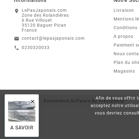
Informations
Notre Soc
LePasJaponais.com
Livraison
location_on
Zone des Rolandières
Mentions l
6 Rue Villouet
35120 Baguer Pican
Conditions 
France
A propos
contact@lepasjaponais.com
email
Paiement s
0230320033
call
Nous conta
Plan du sit
Magasins
Afin de vous offrir 
© 2022 - Ecommerce Software By PrestaShop™

acceptez notre utilis
vous devriez consult
A SAVOIR