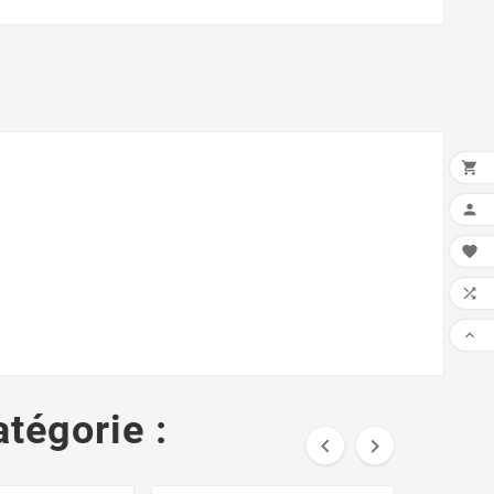





tégorie :

